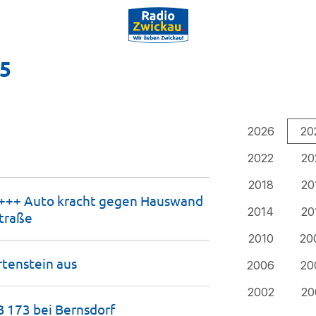
25
2026
20
2022
20
2018
20
t +++ Auto kracht gegen Hauswand
2014
20
traße
2010
20
artenstein
aus
2006
20
2002
20
B 173 bei
Bernsdorf