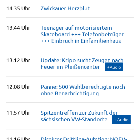
14.35 Uhr
Zwickauer
Herzblut
13.44 Uhr
Teenager auf motorisiertem
Skateboard +++ Telefonbetrüger
+++ Einbruch in
Einfamilienhaus
13.12 Uhr
Update: Kripo sucht Zeugen nach
Feuer im
Pleißencenter
+Audio
12.08 Uhr
Panne: 500 Wahlberechtigte noch
ohne
Benachrichtigung
11.57 Uhr
Spitzentreffen zur Zukunft der
sächsischen
VW-Standorte
+Audio
11.16 Uhr
Direkter Drittliga-Aufstieg: NOFV-