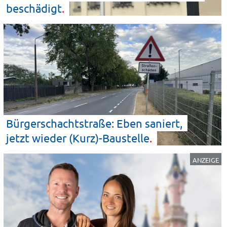
beschädigt
Bürgerschachtstraße: Eben saniert,
jetzt wieder
(Kurz)-Baustelle
ANZEIGE