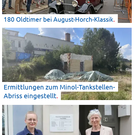
180 Oldtimer bei
August-Horch-Klassik
Ermittlungen zum Minol-Tankstellen-
Abriss
eingestellt