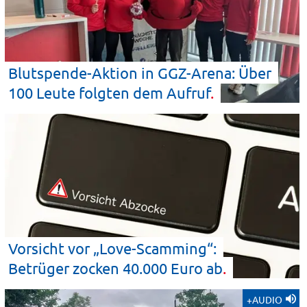
Blutspende-Aktion in GGZ-Arena: Über
100 Leute folgten dem
Aufruf
Vorsicht vor „Love-Scamming“:
Betrüger zocken 40.000 Euro
ab
+AUDIO