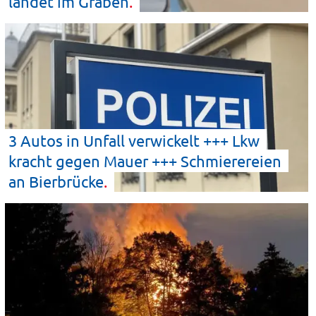
landet im
Graben
3 Autos in Unfall verwickelt +++ Lkw
kracht gegen Mauer +++ Schmierereien
an
Bierbrücke