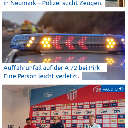
in Neumark – Polizei sucht
Zeugen
Auffahrunfall auf der A 72 bei Pirk –
Eine Person leicht
verletzt
+AUDIO