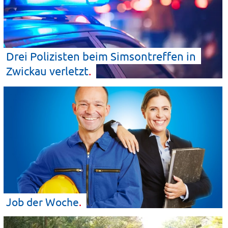
Drei Polizisten beim Simsontreffen in
Zwickau
verletzt
Job der
Woche