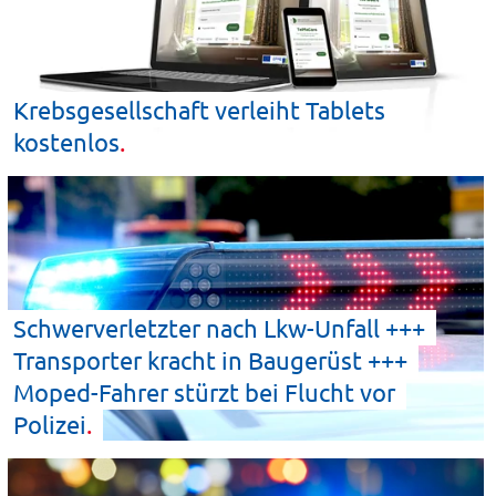
Krebsgesellschaft verleiht Tablets
kostenlos
Schwerverletzter nach Lkw-Unfall +++
Transporter kracht in Baugerüst +++
Moped-Fahrer stürzt bei Flucht vor
Polizei