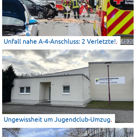
Unfall nahe A-4-Anschluss: 2
Verletzte!
Ungewissheit um
Jugendclub-Umzug