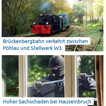
Brückenbergbahn verkehrt zwischen
Pöhlau und Stellwerk
W3
Hoher Sachschaden bei Hauseinbruch