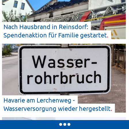
Nach Hausbrand in Reinsdorf:
Spendenaktion für Familie
gestartet
Havarie am Lerchenweg -
Wasserversorgung wieder
hergestellt