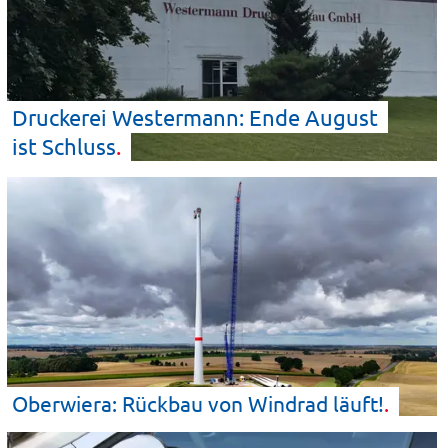
Druckerei Westermann: Ende August
ist
Schluss
Oberwiera: Rückbau von Windrad
läuft!