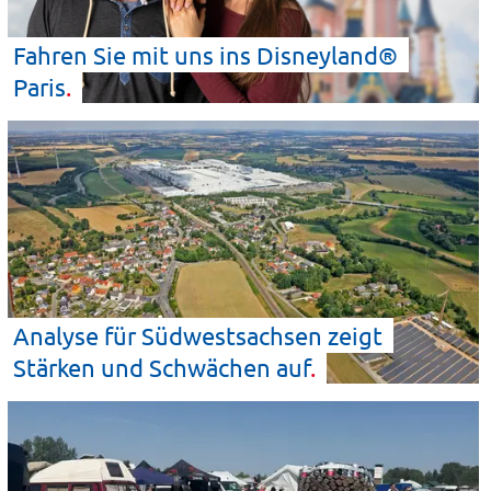
Fahren Sie mit uns ins Disneyland®
Paris
Analyse für Südwestsachsen zeigt
Stärken und Schwächen
auf