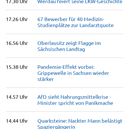
17.30 Uhr
Werdau feiert seine
LKW-Geschichte
17.26 Uhr
67 Bewerber für 40 Medizin-
Studienplätze zur
Landarztquote
16.56 Uhr
Oberlausitz zeigt Flagge im
Sächsischen
Landtag
15.38 Uhr
Pandemie-Effekt vorbei:
Grippewelle in Sachsen wieder
stärker
14.57 Uhr
AfD sieht Nahrungsmittelkrise -
Minister spricht von
Panikmache
14.44 Uhr
Quarksteine: Nackter Mann belästigt
Spaziergängerin