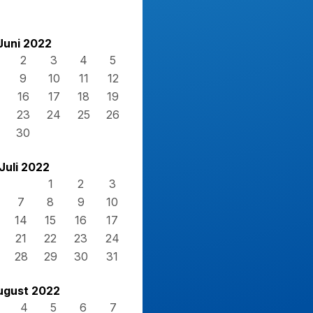
Juni 2022
2
3
4
5
9
10
11
12
16
17
18
19
23
24
25
26
30
Juli 2022
1
2
3
7
8
9
10
14
15
16
17
21
22
23
24
28
29
30
31
ugust 2022
4
5
6
7