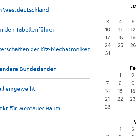
J
ch
Westdeutschland
3
4
5
en den
Tabellenführer
10
11
12
17
18
19
24
25
26
terschaften der
Kfz-Mechatroniker
31
 andere
Bundesländer
Fe
1
2
7
8
9
ell
eingeweiht
14
15
16
21
22
23
28
unkt für Werdauer
Raum
1
2