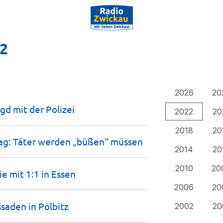
22
2026
20
agd mit der
Polizei
2022
20
2018
20
ag: Täter werden „büßen“
müssen
2014
20
2010
20
e mit 1:1 in
Essen
2006
20
ssaden in
Pölbitz
2002
20