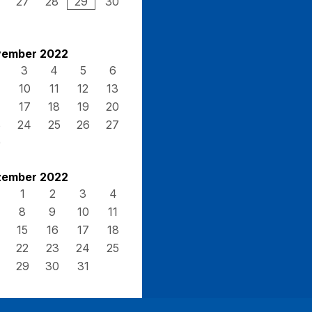
27
28
29
30
ember 2022
3
4
5
6
10
11
12
13
17
18
19
20
3
24
25
26
27
0
ember 2022
1
2
3
4
8
9
10
11
15
16
17
18
22
23
24
25
29
30
31