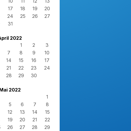
10
11
12
13
17
18
19
20
3
24
25
26
27
0
31
April 2022
1
2
3
7
8
9
10
14
15
16
17
21
22
23
24
28
29
30
Mai 2022
1
5
6
7
8
12
13
14
15
8
19
20
21
22
5
26
27
28
29