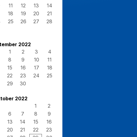
0
11
12
13
14
7
18
19
20
21
4
25
26
27
28
1
tember 2022
1
2
3
4
8
9
10
11
15
16
17
18
22
23
24
25
29
30
tober 2022
1
2
6
7
8
9
13
14
15
16
20
21
22
23