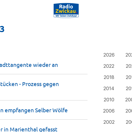
23
2026
20
stadttangente wieder
an
2022
20
2018
20
stücken - Prozess gegen
2014
20
2010
20
ten empfangen Selber
Wölfe
2006
20
2002
20
r in Marienthal
gefasst