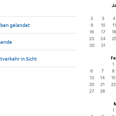
J
2
3
4
raben
gelandet
9
10
11
16
17
1
23
24
2
nende
30
31
tverkehr in
Sicht
Fe
1
6
7
8
13
14
15
20
21
22
27
28
1