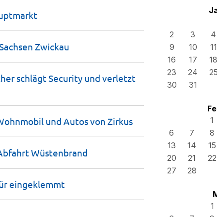
J
uptmarkt
2
3
4
 Sachsen
Zwickau
9
10
11
16
17
1
23
24
2
her schlägt Security und verletzt
30
31
Fe
 Wohnmobil und Autos von
Zirkus
1
6
7
8
13
14
15
-Abfahrt
Wüstenbrand
20
21
22
27
28
tür
eingeklemmt
1