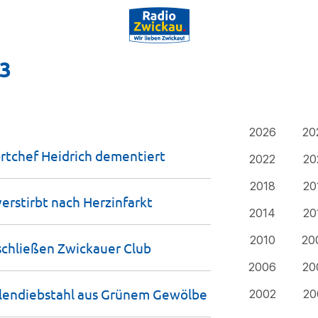
23
2026
20
rtchef Heidrich
dementiert
2022
20
2018
20
erstirbt nach
Herzinfarkt
2014
20
2010
20
schließen Zwickauer
Club
2006
20
elendiebstahl aus Grünem
Gewölbe
2002
20