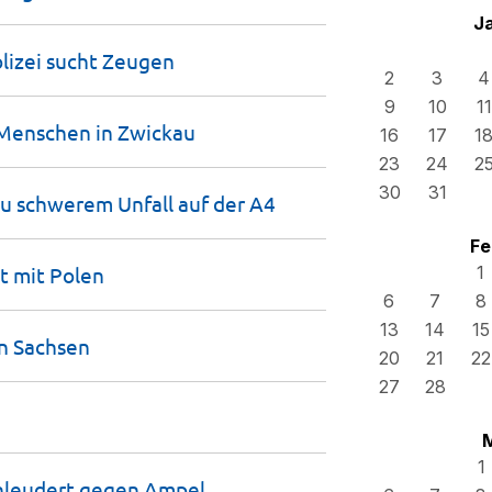
J
lizei sucht
Zeugen
2
3
4
9
10
11
 Menschen in
Zwickau
16
17
1
23
24
2
30
31
u schwerem Unfall auf der
A4
Fe
t mit
Polen
1
6
7
8
13
14
15
in
Sachsen
20
21
22
27
28
1
chleudert gegen
Ampel