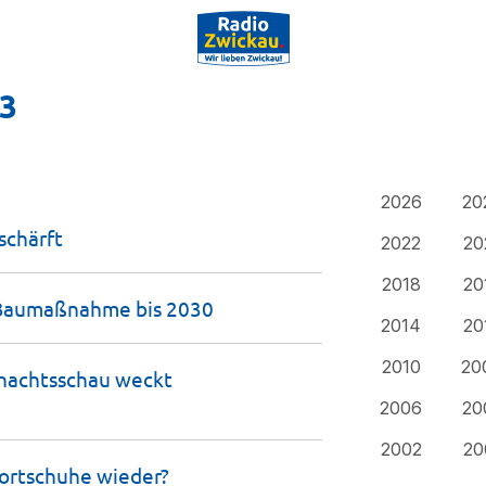
23
2026
20
schärft
2022
20
2018
20
-Baumaßnahme bis
2030
2014
20
2010
20
hnachtsschau weckt
2006
20
2002
20
portschuhe
wieder?