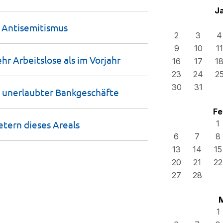
J
t
Antisemitismus
2
3
4
9
10
11
hr Arbeitslose als im
Vorjahr
16
17
1
23
24
2
30
31
 unerlaubter
Bankgeschäfte
Fe
etern dieses
Areals
1
6
7
8
13
14
15
20
21
22
27
28
1