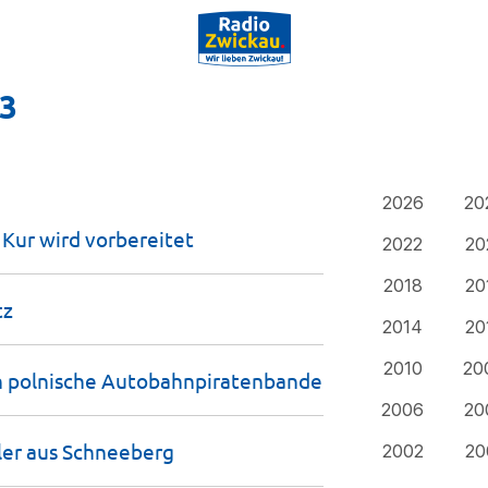
23
2026
20
e Kur wird
vorbereitet
2022
20
2018
20
tz
2014
20
2010
20
n polnische
Autobahnpiratenbande
2006
20
ler aus
Schneeberg
2002
20