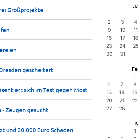
J
rei
Großprojekte
2
3
4
afen
9
10
11
16
17
1
23
24
2
ereien
30
31
 Dresden
gescheitert
Fe
1
6
7
8
sentiert sich im Test gegen
Most
13
14
15
20
21
22
27
28
n - Zeugen
gesucht
tzt und 20.000 Euro
Schaden
1